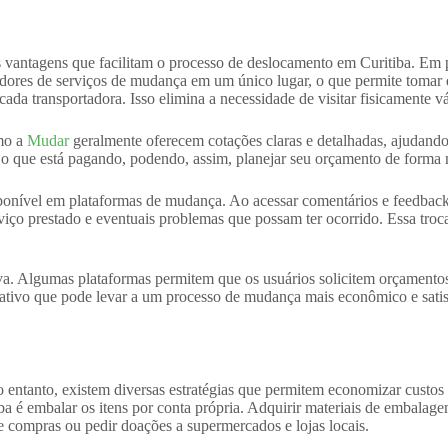
s vantagens que facilitam o processo de deslocamento em Curitiba. Em p
edores de serviços de mudança em um único lugar, o que permite tomar 
 cada transportadora. Isso elimina a necessidade de visitar fisicamente
omo a
Mudar
geralmente oferecem cotações claras e detalhadas, ajudando
 o que está pagando, podendo, assim, planejar seu orçamento de forma 
sponível em plataformas de mudança. Ao acessar comentários e feedbacks
rviço prestado e eventuais problemas que possam ter ocorrido. Essa tro
iva. Algumas plataformas permitem que os usuários solicitem orçamento
trativo que pode levar a um processo de mudança mais econômico e satis
entanto, existem diversas estratégias que permitem economizar custos
é embalar os itens por conta própria. Adquirir materiais de embalagem,
de compras ou pedir doações a supermercados e lojas locais.