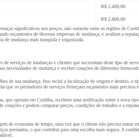
R$ 2.400,00
R$ 2.800,00
enças significativas nos preços, não somente entre as regiões de Curit
ndo orçamentos de diversas empresas de mudança, e avaliem a reputaçã
a de mudança mais tranquila e organizada.
 de serviços de mudanças e clientes que necessitam deste tipo de serviç
s necessidades de mudança e receber cotações de diferentes fornecedore
lhes de sua mudança. Isso inclui a localização de origem e destino, o ti
bilita que os prestadores de serviços forneçam orçamentos mais precisos
ma, que operam em Curitiba, recebem uma notificação sobre a nova opor
e cotações e podem comparar preços, condições de trabalho e a reputaç
agem de economia de tempo, uma vez que o cliente não precisa entrar e
erviços prestados, o que contribui para uma escolha mais segura. A comb
adável.