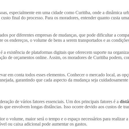
soas, especialmente em uma cidade como Curitiba, onde a dinâmica urb
 o custo final do processo. Para os moradores, entender quanto custa u
brados por diferentes empresas de mudanças, que pode dificultar a comp
tre os endereços, o volume de bens a serem transportados e as condiçõe
 é a existência de plataformas digitais que oferecem suporte na organi
citação de orçamentos online. Assim, os moradores de Curitiba podem, co
 levar em conta todos esses elementos. Conhecer o mercado local, as o
planejada, garantindo que cada aspecto da mudança seja cuidadosamente
ração de vários fatores essenciais. Um dos principais fatores é a
dist
e envolvem longas distâncias. Isso ocorre devido aos custos de trans
or o volume, maior será o tempo e o espaço necessários para realizar a
vel ou caixa adicional pode aumentar os gastos.