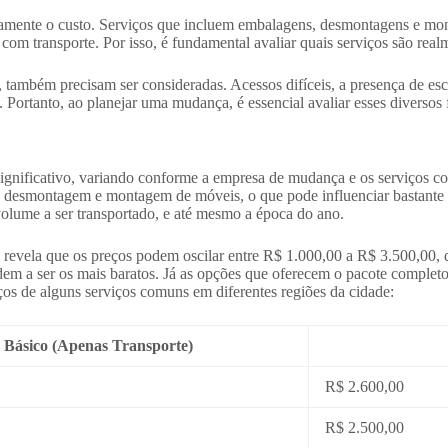
ivamente o custo. Serviços que incluem embalagens, desmontagens e m
 transporte. Por isso, é fundamental avaliar quais serviços são realme
, também precisam ser consideradas. Acessos difíceis, a presença de es
ortanto, ao planejar uma mudança, é essencial avaliar esses diversos fa
ignificativo, variando conforme a empresa de mudança e os serviços c
desmontagem e montagem de móveis, o que pode influenciar bastante no 
 volume a ser transportado, e até mesmo a época do ano.
 revela que os preços podem oscilar entre R$ 1.000,00 a R$ 3.500,00,
ndem a ser os mais baratos. Já as opções que oferecem o pacote compl
ços de alguns serviços comuns em diferentes regiões da cidade:
o Básico (Apenas Transporte)
R$ 2.600,00
R$ 2.500,00