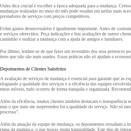
Outra dica crucial é escolher a época adequada para a mudança. Certos
mudanças realizadas no meio do mês pode resultar em tarifas mais aces
prestadores de serviços com preços competitivos.
Evitar gastos desnecessários é igualmente importante. Antes de contra
e serviços oferecidos. Peça indicações e leia avaliações de outros clie
caminhão e realizar a mudança com a ajuda de amigos e familiares.
Por último, lembre-se de que fazer um inventário dos seus pertences po
itens que não são mais usados. Essas práticas não só ajudam a econo
Depoimentos de Clientes Satisfeitos
A avaliação de serviços de mudança é essencial para garantir que as ex
elogiando a qualidade dos serviços e a eficiência das equipes envolvid
meus móveis, tudo ocorreu de forma tranquila e organizada. Recomend
Além da eficiência, muitos clientes também destacam o transparência no
mas o que mais me surpreendeu foi a qualidade do serviço. Não só m
processo”.
Além da atuação da equipe de mudança, os depoimentos ressaltam a im
etapa da mudança, o que trouxe muita tranquilidade. Este tipo de inte