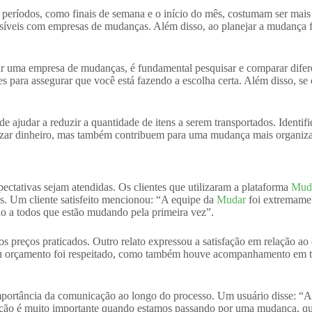
 períodos, como finais de semana e o início do mês, costumam ser mais 
síveis com empresas de mudanças. Além disso, ao planejar a mudança fo
tar uma empresa de mudanças, é fundamental pesquisar e comparar difere
ntes para assegurar que você está fazendo a escolha certa. Além disso, s
de ajudar a reduzir a quantidade de itens a serem transportados. Identi
mizar dinheiro, mas também contribuem para uma mudança mais organiz
pectativas sejam atendidas. Os clientes que utilizaram a plataforma
Mud
as. Um cliente satisfeito mencionou: “A equipe da
Mudar
foi extremamen
o a todos que estão mudando pela primeira vez”.
s preços praticados. Outro relato expressou a satisfação em relação ao
eu orçamento foi respeitado, como também houve acompanhamento em to
portância da comunicação ao longo do processo. Um usuário disse: “A 
ração é muito importante quando estamos passando por uma mudança, que