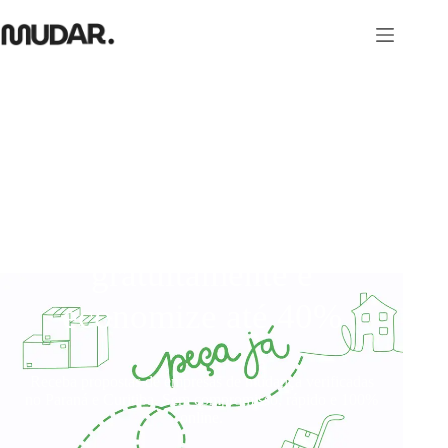
Curitiba compare
orçamentos de mudança
gratuitamente e
economize até 40%
Receba propostas de empresas de mudança verificadas
no Paraná e Curitiba. Sem compromisso, rápido e 100%
online.