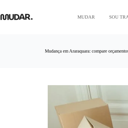
Pular
para
o
MUDAR
SOU TR
conteúdo
Mudança em Araraquara: compare orçamentos 